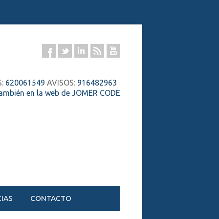
S:
620061549
AVISOS:
916482963
también en la web de JOMER CODE
IAS
CONTACTO