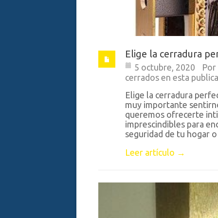
Elige la cerradura pe
5 octubre, 2020
Por
cerrados en esta public
Elige la cerradura perf
muy importante sentirn
queremos ofrecerte inti
imprescindibles para en
seguridad de tu hogar o
Leer artículo →