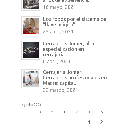
años de experiencia.
16 mayo, 2021
Los robos por el sistema de
“llave mágica”
25 abril, 2021
Cerrajeros Jomer, alta
especialización en
cerrajería.
6 abril, 2021
Cerrajería Jomer:
Cerrajeros profesionales en
Madrid capital.
22 marzo, 2021
agosto 2026
L
M
X
J
V
S
D
1
2