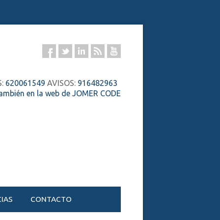
S:
620061549
AVISOS:
916482963
también en la web de JOMER CODE
IAS
CONTACTO