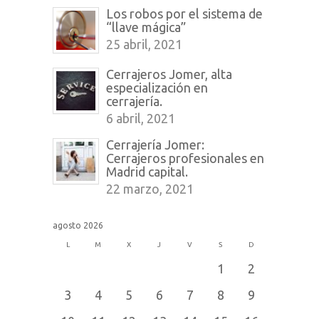
Los robos por el sistema de
“llave mágica”
25 abril, 2021
Cerrajeros Jomer, alta
especialización en
cerrajería.
6 abril, 2021
Cerrajería Jomer:
Cerrajeros profesionales en
Madrid capital.
22 marzo, 2021
agosto 2026
L
M
X
J
V
S
D
1
2
3
4
5
6
7
8
9