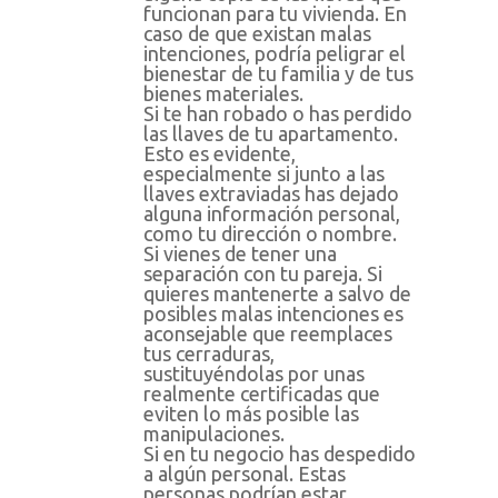
funcionan para tu vivienda. En
caso de que existan malas
intenciones, podría peligrar el
bienestar de tu familia y de tus
bienes materiales.
Si te han robado o has perdido
las llaves de tu apartamento.
Esto es evidente,
especialmente si junto a las
llaves extraviadas has dejado
alguna información personal,
como tu dirección o nombre.
Si vienes de tener una
separación con tu pareja. Si
quieres mantenerte a salvo de
posibles malas intenciones es
aconsejable que reemplaces
tus cerraduras,
sustituyéndolas por unas
realmente certificadas que
eviten lo más posible las
manipulaciones.
Si en tu negocio has despedido
a algún personal. Estas
personas podrían estar