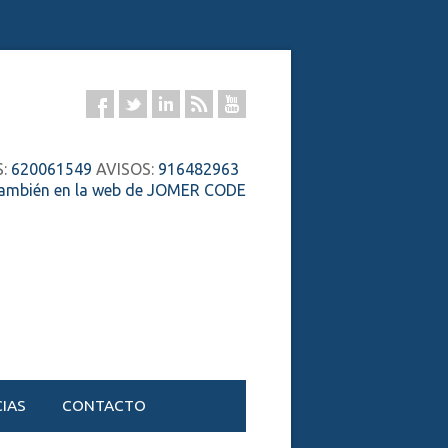
S:
620061549
AVISOS:
916482963
también en la web de JOMER CODE
IAS
CONTACTO