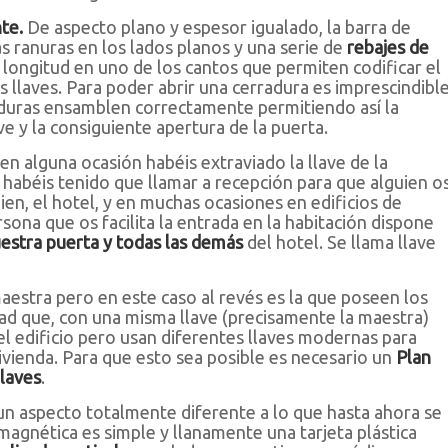
nte.
De aspecto plano y espesor igualado, la barra de
s ranuras en los lados planos y una serie de
rebajes de
 longitud en uno de los cantos que permiten codificar el
s llaves. Para poder abrir una cerradura es imprescindibl
iduras ensamblen correctamente permitiendo así la
ave y la consiguiente apertura de la puerta.
en alguna ocasión habéis extraviado la llave de la
 habéis tenido que llamar a recepción para que alguien o
bien, el hotel, y en muchas ocasiones en edificios de
rsona que os facilita la entrada en la habitación dispone
uestra puerta y todas las demás
del hotel. Se llama llave
aestra pero en este caso al revés es la que poseen los
d que, con una misma llave (precisamente la maestra)
el edificio pero usan diferentes llaves modernas para
vivienda. Para que esto sea posible es necesario un
Plan
laves
.
n aspecto totalmente diferente a lo que hasta ahora se
magnética es simple y llanamente una tarjeta plástica