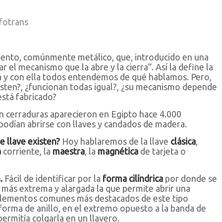
fotrans
ento, comúnmente metálico, que, introducido en una
r el mecanismo que la abre y la cierra”. Así la define la
 y con ella todos entendemos de qué hablamos. Pero,
xisten?, ¿funcionan todas igual?, ¿su mecanismo depende
está fabricado?
n cerraduras aparecieron en Egipto hace 4.000
podían abrirse con llaves y candados de madera.
e llave existen?
Hoy hablaremos de la llave
clásica
,
a
corriente, la
maestra
, la
magnética
de tarjeta o
.
Fácil de identificar por la
forma cilíndrica
por donde se
e más extrema y alargada la que permite abrir una
 elementos comunes más destacados de este tipo
 forma de anillo, en el extremo opuesto a la banda de
permitía colgarla en un llavero.