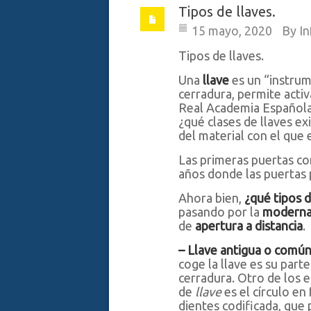
Tipos de llaves.
15 mayo, 2020
By
In
Tipos de llaves.
Una
llave
es un “instrum
cerradura, permite activa
Real Academia Española
¿qué clases de llaves e
del material con el que 
Las primeras puertas co
años donde las puertas 
Ahora bien,
¿qué tipos d
pasando por la
modern
de
apertura a distancia
.
– Llave antigua o común
coge la llave es su part
cerradura. Otro de los
de
llave
es el círculo en
dientes codificada, que 