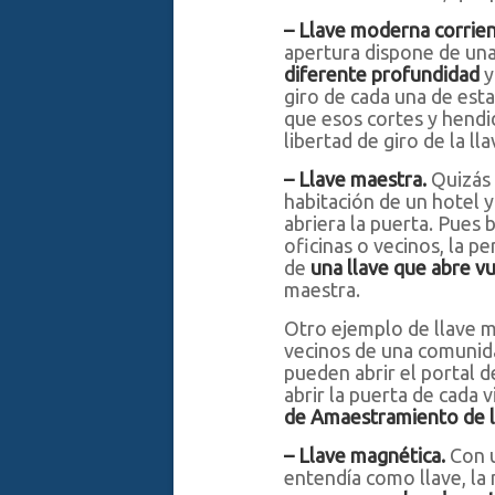
–
Llave moderna corrie
apertura dispone de una
diferente profundidad
y
giro de cada una de esta
que esos cortes y hend
libertad de giro de la ll
–
Llave maestra.
Quizás 
habitación de un hotel y
abriera la puerta. Pues 
oficinas o vecinos, la pe
de
una llave que abre v
maestra.
Otro ejemplo de llave m
vecinos de una comunida
pueden abrir el portal d
abrir la puerta de cada 
de Amaestramiento de l
– Llave magnética.
Con u
entendía como llave, la 