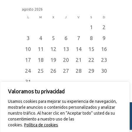
agosto 2026
L
M
X
J
V
S
D
1
2
3
4
5
6
7
8
9
10
11
12
13
14
15
16
17
18
19
20
21
22
23
24
25
26
27
28
29
30
31
« Jul
Valoramos tu privacidad
Usamos cookies para mejorar su experiencia de navegación,
mostrarle anuncios o contenidos personalizados y analizar
nuestro tráfico. Al hacer clic en “Aceptar todo” usted da su
consentimiento a nuestro uso de las
© 2015
CERRAJERÍA JOMER S.L.
cookies.
Política de cookies
Todos los derechos reservados. |