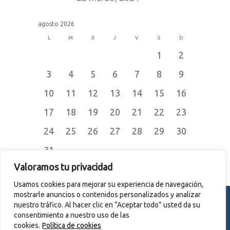
agosto 2026
L
M
X
J
V
S
D
1
2
3
4
5
6
7
8
9
10
11
12
13
14
15
16
17
18
19
20
21
22
23
24
25
26
27
28
29
30
31
« Jul
Valoramos tu privacidad
Usamos cookies para mejorar su experiencia de navegación,
mostrarle anuncios o contenidos personalizados y analizar
nuestro tráfico. Al hacer clic en “Aceptar todo” usted da su
consentimiento a nuestro uso de las
© 2015
CERRAJERÍA JOMER S.L.
cookies.
Política de cookies