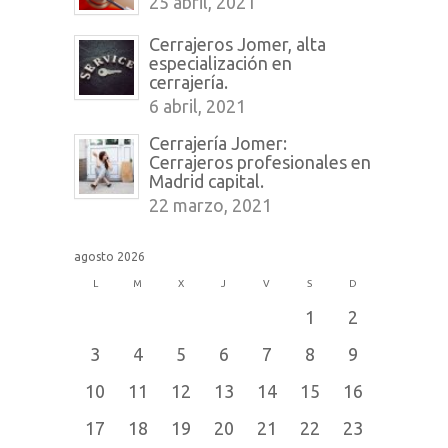
25 abril, 2021
Cerrajeros Jomer, alta
especialización en
cerrajería.
6 abril, 2021
Cerrajería Jomer:
Cerrajeros profesionales en
Madrid capital.
22 marzo, 2021
agosto 2026
L
M
X
J
V
S
D
1
2
3
4
5
6
7
8
9
10
11
12
13
14
15
16
17
18
19
20
21
22
23