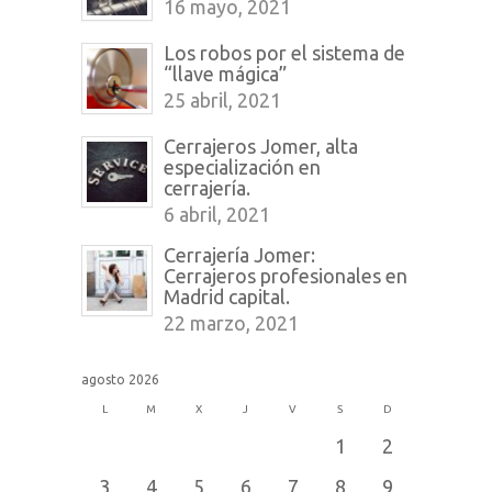
16 mayo, 2021
Los robos por el sistema de
“llave mágica”
25 abril, 2021
Cerrajeros Jomer, alta
especialización en
cerrajería.
6 abril, 2021
Cerrajería Jomer:
Cerrajeros profesionales en
Madrid capital.
22 marzo, 2021
agosto 2026
L
M
X
J
V
S
D
1
2
3
4
5
6
7
8
9