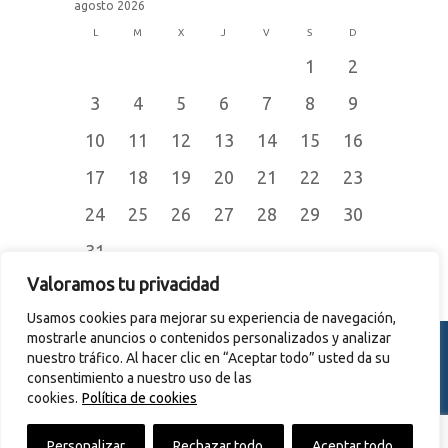
agosto 2026
L
M
X
J
V
S
D
1
2
3
4
5
6
7
8
9
10
11
12
13
14
15
16
17
18
19
20
21
22
23
24
25
26
27
28
29
30
31
« Jul
Valoramos tu privacidad
Usamos cookies para mejorar su experiencia de navegación,
mostrarle anuncios o contenidos personalizados y analizar
nuestro tráfico. Al hacer clic en “Aceptar todo” usted da su
consentimiento a nuestro uso de las
© 2015
CERRAJERÍA JOMER S.L.
cookies.
Política de cookies
Todos los derechos reservados. |
Aviso legal y Política de Privacidad
|
Personalizar
Rechazar todo
Aceptar todo