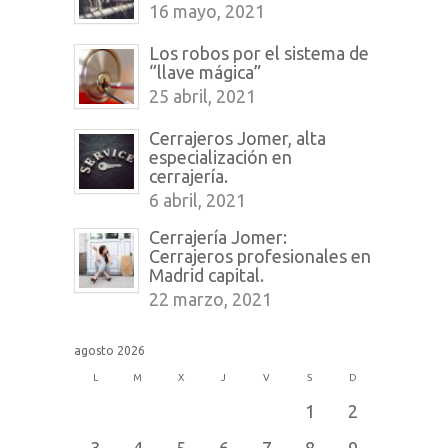
16 mayo, 2021
Los robos por el sistema de
“llave mágica”
25 abril, 2021
Cerrajeros Jomer, alta
especialización en
cerrajería.
6 abril, 2021
Cerrajería Jomer:
Cerrajeros profesionales en
Madrid capital.
22 marzo, 2021
agosto 2026
L
M
X
J
V
S
D
1
2
3
4
5
6
7
8
9