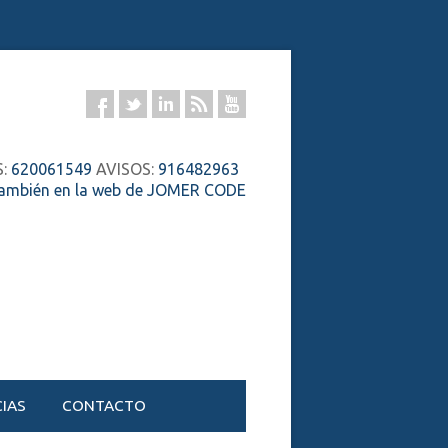
S:
620061549
AVISOS:
916482963
también en la web de JOMER CODE
IAS
CONTACTO