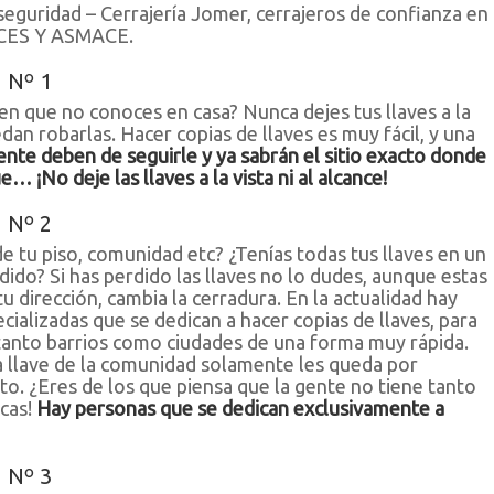
seguridad – Cerrajería Jomer, cerrajeros de confianza en
UCES Y ASMACE.
 Nº 1
uien que no conoces en casa? Nunca dejes tus llaves a la
edan robarlas. Hacer copias de llaves es muy fácil, y una
nte deben de seguirle y ya sabrán el sitio exacto donde
e… ¡No deje las llaves a la vista ni al alcance!
 Nº 2
de tu piso, comunidad etc? ¿Tenías todas tus llaves en un
rdido? Si has perdido las llaves no lo dudes, aunque estas
u dirección, cambia la cerradura. En la actualidad hay
ializadas que se dedican a hacer copias de llaves, para
tanto barrios como ciudades de una forma muy rápida.
a llave de la comunidad solamente les queda por
to. ¿Eres de los que piensa que la gente no tiene tanto
ocas!
Hay personas que se dedican exclusivamente a
 Nº 3