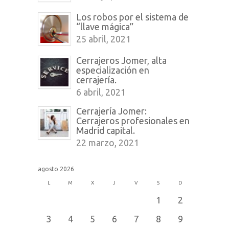
Los robos por el sistema de
“llave mágica”
25 abril, 2021
Cerrajeros Jomer, alta
especialización en
cerrajería.
6 abril, 2021
Cerrajería Jomer:
Cerrajeros profesionales en
Madrid capital.
22 marzo, 2021
agosto 2026
L
M
X
J
V
S
D
1
2
3
4
5
6
7
8
9