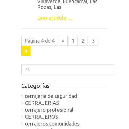
Villaverde, Fuencarral, Las
Rozas, Las
Leer artículo →
Página 4 de 4
«
1
2
3
4
Categorías
cerrajeria de seguridad
CERRAJERIAS
cerrajero profesional
CERRAJEROS
cerrajeros comunidades