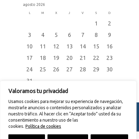
agosto 2026
L
M
X
J
V
S
D
1
2
3
4
5
6
7
8
9
10
11
12
13
14
15
16
17
18
19
20
21
22
23
24
25
26
27
28
29
30
31
« Jul
Valoramos tu privacidad
Usamos cookies para mejorar su experiencia de navegación,
mostrarle anuncios o contenidos personalizados y analizar
nuestro tráfico. Al hacer clic en “Aceptar todo” usted da su
consentimiento a nuestro uso de las
© 2015
CERRAJERÍA JOMER S.L.
cookies.
Política de cookies
Todos los derechos reservados. |
Aviso legal y Política de Privacidad
|